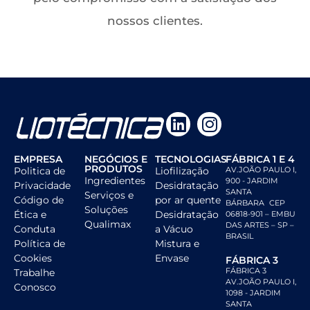
nossos clientes.
EMPRESA
NEGÓCIOS E
TECNOLOGIAS
FÁBRICA 1 E 4
PRODUTOS
Politica de
Liofilização
AV.JOÃO PAULO I,
Ingredientes
900 - JARDIM
Privacidade
Desidratação
SANTA
Serviços e
Código de
por ar quente
BÁRBARA CEP
Soluções
Ética e
Desidratação
06818-901 – EMBU
Qualimax
DAS ARTES – SP –
Conduta
a Vácuo
BRASIL
Política de
Mistura e
Cookies
Envase
FÁBRICA 3
FÁBRICA 3
Trabalhe
AV.JOÃO PAULO I,
Conosco
1098 - JARDIM
SANTA