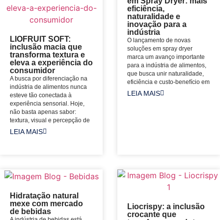
em Spray Dryer: mais
eficiência,
naturalidade e
inovação para a
indústria
LIOFRUIT SOFT:
O lançamento de novas
inclusão macia que
soluções em spray dryer
transforma textura e
marca um avanço importante
eleva a experiência do
para a indústria de alimentos,
consumidor
que busca unir naturalidade,
A busca por diferenciação na
eficiência e custo-benefício em
indústria de alimentos nunca
LEIA MAIS
esteve tão conectada à
experiência sensorial. Hoje,
não basta apenas sabor:
textura, visual e percepção de
LEIA MAIS
Hidratação natural
mexe com mercado
Liocrispy: a inclusão
de bebidas
crocante que
A indústria de bebidas está