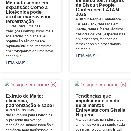
de Biscoitos: Insights
Mercado sênior em
da Biscuit People
expansão: Como a
Conference LATAM
Liotécnica pode
2025
auxiliar marcas com
A Biscuit People Conference
terceirização
LATAM 2025, realizada em
O Brasil vive uma das
Recife, reuniu líderes técnicos,
transições demográficas mais
gestores de P&D, especialistas
aceleradas do planeta. A
em processos, fabricantes,
população sênior cresce
fornecedores e profissionais
rapidamente e se transforma
de toda a
em protagonista de uma nova
LEIA MAIS
economia.
LEIA MAIS
Extrato de Malte:
Tendências que
eficiência,
impulsionam o setor
padronização e sabor
de alimentos –
Entrevista com Giselle
A versão Dry Brew,
Higuera
desenvolvida pela Liotécnica,
A terceirização na indústria de
representa um avanço
alimentos vem ganhando cada
tecnológico, unindo tradição e
vez mais relevância no Brasil,
eficiência para indústrias que