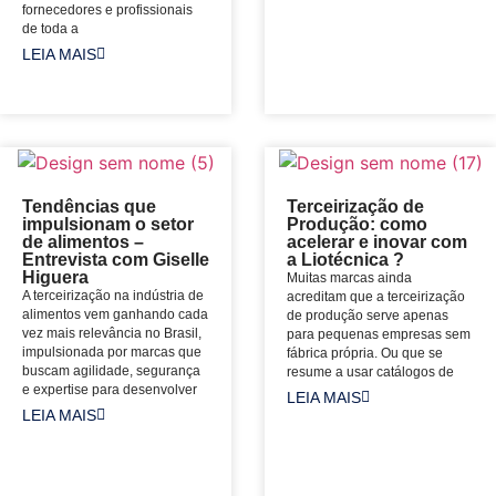
fornecedores e profissionais
de toda a
LEIA MAIS
Tendências que
Terceirização de
impulsionam o setor
Produção: como
de alimentos –
acelerar e inovar com
Entrevista com Giselle
a Liotécnica ?
Higuera
Muitas marcas ainda
A terceirização na indústria de
acreditam que a terceirização
alimentos vem ganhando cada
de produção serve apenas
vez mais relevância no Brasil,
para pequenas empresas sem
impulsionada por marcas que
fábrica própria. Ou que se
buscam agilidade, segurança
resume a usar catálogos de
e expertise para desenvolver
LEIA MAIS
LEIA MAIS