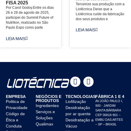
FISA 2025
Terceirize sua produção com a
Por Carol Godoy.Entre os dias
Liotécnica Deixe que a
26 e 28 de agosto de 2025,
Liotécnica cuide da fabricação
participei do Summit Future of
dos seus produtos e
Nutrition, realizado no São
Paulo Expo como parte
LEIA MAIS
LEIA MAIS
EMPRESA
NEGÓCIOS E
TECNOLOGIAS
FÁBRICA 1 E 4
PRODUTOS
Politica de
Liofilização
AV.JOÃO PAULO I,
Ingredientes
900 - JARDIM
Privacidade
Desidratação
SANTA BÁRBARA
Serviços e
Código de
por ar quente
CEP 06818-901 –
Soluções
Ética e
Desidratação a
EMBU DAS ARTES
Qualimax
– SP – BRASIL
Conduta
Vácuo