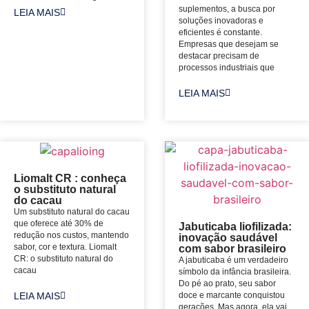
suplementos, a busca por
LEIA MAIS
soluções inovadoras e
eficientes é constante.
Empresas que desejam se
destacar precisam de
processos industriais que
LEIA MAIS
Liomalt CR : conheça
o substituto natural
do cacau
Um substituto natural do cacau
que oferece até 30% de
Jabuticaba liofilizada:
redução nos custos, mantendo
inovação saudável
sabor, cor e textura. Liomalt
com sabor brasileiro
CR: o substituto natural do
A jabuticaba é um verdadeiro
cacau
símbolo da infância brasileira.
Do pé ao prato, seu sabor
doce e marcante conquistou
LEIA MAIS
gerações. Mas agora, ela vai