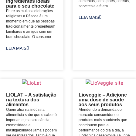
Ingredientes ideais
alimentos, como pães, cereais,
para o seu chocolate
sorvetes e até em
Entre as muitas celebrações
religiosas a Páscoa é um
LEIA MAIS
momento em que as pessoas
tradicionalmente presenteiam
familiares e amigos com um
bom chocolate. O consumo
LEIA MAIS
LIOLAT – A satisfação
Lioveggie – Adicione
na textura dos
uma dose de saúde
alimentos
aos seus produtos
Quem atua na indústria
Atendendo a demanda do
alimentícia sabe que o sabor é
mercado consumidor de
importante, mas crocância,
produtos mais saudáveis que
cremosidade e
contribuem para a
mastigabilidade jamais podem
performance do dia a dia, a
ser desprezados. Tanto é que
Liotécnica desenvolveu a linha