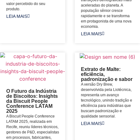
transições demográficas mais
valor percebido do seu
aceleradas do planeta. A
produto.
população sênior cresce
LEIA MAIS
rapidamente e se transforma
em protagonista de uma nova
economia.
LEIA MAIS
Extrato de Malte:
eficiência,
padronização e sabor
A versão Dry Brew,
desenvolvida pela Liotécnica,
O Futuro da Indústria
representa um avanço
de Biscoitos: Insights
tecnológico, unindo tradição e
da Biscuit People
eficiência para indústrias que
Conference LATAM
2025
buscam padronização e
qualidade sensorial.
A Biscuit People Conference
LATAM 2025, realizada em
LEIA MAIS
Recife, reuniu líderes técnicos,
gestores de P&D, especialistas
em processos, fabricantes,