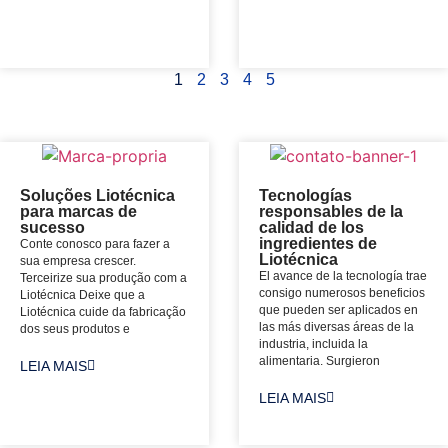
1
2
3
4
5
Soluções Liotécnica
Tecnologías
para marcas de
responsables de la
sucesso
calidad de los
ingredientes de
Conte conosco para fazer a
Liotécnica
sua empresa crescer.
El avance de la tecnología trae
Terceirize sua produção com a
consigo numerosos beneficios
Liotécnica Deixe que a
que pueden ser aplicados en
Liotécnica cuide da fabricação
las más diversas áreas de la
dos seus produtos e
industria, incluida la
alimentaria. Surgieron
LEIA MAIS
LEIA MAIS