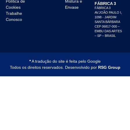
Política de
Mistura e
FÁBRICA 3
Cookies
Envase
FÁBRICA 3
AV.JOÃO PAULO I,
Trabalhe
1098 - JARDIM
Conosco
SANTA BÁRBARA
CEP 06817-000 –
EMBU DAS ARTES
– SP – BRASIL
*
A tradução do site é feita pelo Google
Todos os direitos reservados. Desenvolvido por
RSG Group