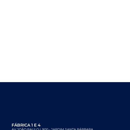
FÁBRICA 1 E 4
AV.JOÃO PAULO I, 900 - JARDIM SANTA BÁRBARA