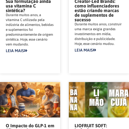
Sua formulação ainda
Creator-Led Brands:
usa vitamina C
como influenciadores
sintética?
estão criando marcas
de suplementos de
Durante muitos anos, a
sucesso
vitamina C utilizada pela
Durante muitos anos, construir
indústria de alimentos, bebidas
uma marca exigia grandes
e suplementos foi
investimentos em mídia,
predominantemente de origem
distribuição e publicidade.
sintética. Hoje, esse cenário
Hoje, esse cenário mudou.
vem mudando.
LEIA MAIS
LEIA MAIS
O Impacto do GLP-1 em
LIOFRUIT SOFT: