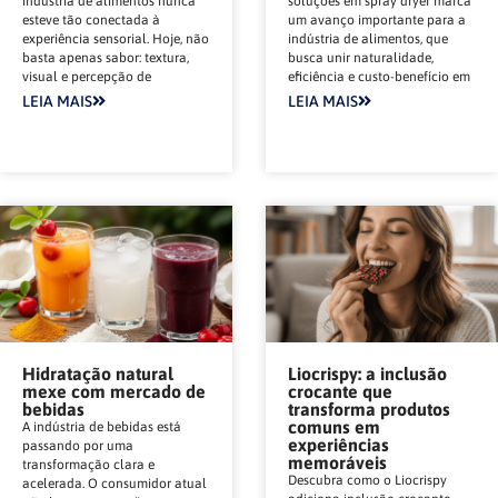
indústria de alimentos nunca
soluções em spray dryer marca
esteve tão conectada à
um avanço importante para a
experiência sensorial. Hoje, não
indústria de alimentos, que
basta apenas sabor: textura,
busca unir naturalidade,
visual e percepção de
eficiência e custo-benefício em
LEIA MAIS
LEIA MAIS
Hidratação natural
Liocrispy: a inclusão
mexe com mercado de
crocante que
bebidas
transforma produtos
comuns em
A indústria de bebidas está
experiências
passando por uma
memoráveis
transformação clara e
Descubra como o Liocrispy
acelerada. O consumidor atual