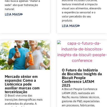
adiciona inclusão crocante,
não busca apenas “matar a
textura irresistível e impacto
sede”: ele quer hidratação
visual aos alimentos, elevando
natural
a experiência sensorial e o
LEIA MAIS
valor percebido do seu
produto.
LEIA MAIS
O Futuro da Indústria
de Biscoitos: Insights da
Mercado sênior em
Biscuit People
expansão: Como a
Conference LATAM
Liotécnica pode
2025
auxiliar marcas com
A Biscuit People Conference
terceirização
LATAM 2025, realizada em
O Brasil vive uma das
Recife, reuniu líderes técnicos,
transições demográficas mais
gestores de P&D, especialistas
aceleradas do planeta. A
em processos, fabricantes,