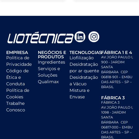
EMPRESA
NEGÓCIOS E
TECNOLOGIAS
FÁBRICA 1 E 4
PRODUTOS
Politica de
Liofilização
AV.JOÃO PAULO I,
Ingredientes
900 - JARDIM
Privacidade
Desidratação
SANTA
Serviços e
Código de
por ar quente
BÁRBARA CEP
Soluções
Ética e
Desidratação
06818-901 – EMBU
Qualimax
DAS ARTES – SP –
Conduta
a Vácuo
BRASIL
Política de
Mistura e
Cookies
Envase
FÁBRICA 3
FÁBRICA 3
Trabalhe
AV.JOÃO PAULO I,
Conosco
1098 - JARDIM
SANTA
BÁRBARA CEP
06817-000 – EMBU
DAS ARTES – SP –
BRASIL