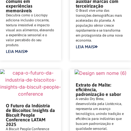
comuns em
auxiliar marcas com
experiências
terceirização
memoráveis
O Brasil vive uma das
Descubra como o Liocrispy
transições demográficas mais
adiciona inclusão crocante,
aceleradas do planeta. A
textura irresistível e impacto
população sênior cresce
visual aos alimentos, elevando
rapidamente e se transforma
a experiência sensorial e o
em protagonista de uma nova
valor percebido do seu
economia.
produto.
LEIA MAIS
LEIA MAIS
Extrato de Malte:
eficiência,
padronização e sabor
A versão Dry Brew,
desenvolvida pela Liotécnica,
O Futuro da Indústria
representa um avanço
de Biscoitos: Insights da
tecnológico, unindo tradição e
Biscuit People
eficiência para indústrias que
Conference LATAM
2025
buscam padronização e
qualidade sensorial.
A Biscuit People Conference