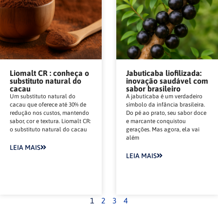
Liomalt CR : conheça o
Jabuticaba liofilizada:
substituto natural do
inovação saudável com
cacau
sabor brasileiro
Um substituto natural do
A jabuticaba é um verdadeiro
cacau que oferece até 30% de
símbolo da infância brasileira.
redução nos custos, mantendo
Do pé ao prato, seu sabor doce
sabor, cor e textura. Liomalt CR:
e marcante conquistou
o substituto natural do cacau
gerações. Mas agora, ela vai
além
LEIA MAIS
LEIA MAIS
1
2
3
4