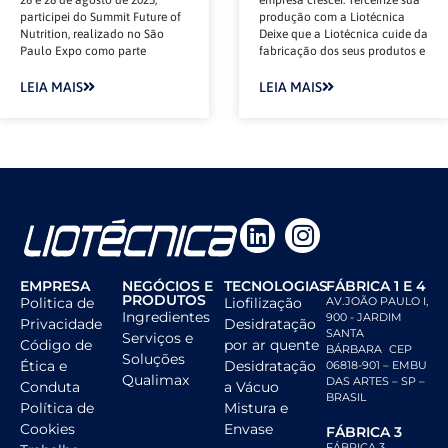
participei do Summit Future of
produção com a Liotécnica
Nutrition, realizado no São
Deixe que a Liotécnica cuide da
Paulo Expo como parte
fabricação dos seus produtos e
LEIA MAIS
LEIA MAIS
EMPRESA
NEGÓCIOS E
TECNOLOGIAS
FÁBRICA 1 E 4
PRODUTOS
Politica de
Liofilização
AV.JOÃO PAULO I,
Ingredientes
900 - JARDIM
Privacidade
Desidratação
SANTA
Serviços e
Código de
por ar quente
BÁRBARA CEP
Soluções
Ética e
Desidratação
06818-901 – EMBU
Qualimax
DAS ARTES – SP –
Conduta
a Vácuo
BRASIL
Política de
Mistura e
Cookies
Envase
FÁBRICA 3
FÁBRICA 3